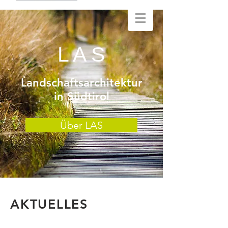
L A S
Landschaftsarchitektur
in Südtirol
Über LAS
AKTUELLES