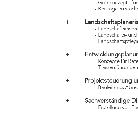
- Grünkonzepte für Ge
- Beiträge zu städtebaulic
+ Landschaftsplanerisch
- Landschaftsinvent
- Landschafts- und Grünor
- Landschaftspflegerisc
+ Entwicklungsplanunge
- Konzepte für Retentions
- Trassenführungen für 
+ Projektsteuerung und
- Bauleitung, Abrechnung
+ Sachverständige Diens
- Erstellung von Fach