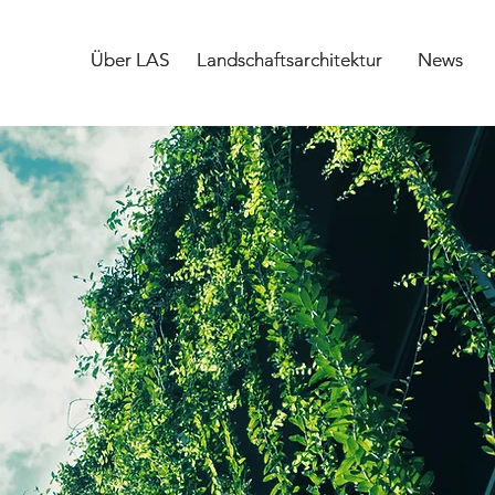
Über LAS
Über LAS
Landschaftsarchitektur
Landschaftsarchitektur
News
News